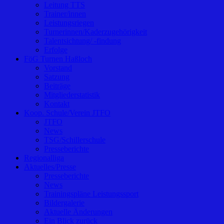
Leitung TTS
Trainer/innen
Leistungsriegen
Turnerinnen/Kaderzugehörigkeit
Talentsichtung/ -findung
Erfolge
FöG Turnen Haßloch
Vorstand
Satzung
Beiträge
Mitgliederstatistik
Kontakt
Koop. Schule/Verein JTFO
JTFO
News
TSG/Schillerschule
Presseberichte
Regionalliga
Aktuelles/Presse
Presseberichte
News
Trainingspläne Leistungssport
Bildergalerie
Aktuelle Änderungen
Ein Blick zurück