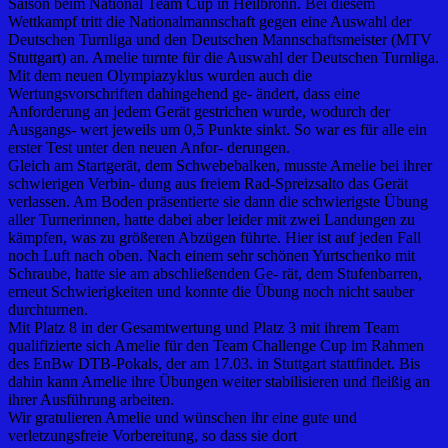
Saison beim National Team Cup in Heilbronn. Bei diesem
Wettkampf tritt die Nationalmannschaft gegen eine Auswahl der
Deutschen Turnliga und den Deutschen Mannschaftsmeister (MTV
Stuttgart) an. Amelie turnte für die Auswahl der Deutschen Turnliga.
Mit dem neuen Olympiazyklus wurden auch die
Wertungsvorschriften dahingehend ge- ändert, dass eine
Anforderung an jedem Gerät gestrichen wurde, wodurch der
Ausgangs- wert jeweils um 0,5 Punkte sinkt. So war es für alle ein
erster Test unter den neuen Anfor- derungen.
Gleich am Startgerät, dem Schwebebalken, musste Amelie bei ihrer
schwierigen Verbin- dung aus freiem Rad-Spreizsalto das Gerät
verlassen. Am Boden präsentierte sie dann die schwierigste Übung
aller Turnerinnen, hatte dabei aber leider mit zwei Landungen zu
kämpfen, was zu größeren Abzügen führte. Hier ist auf jeden Fall
noch Luft nach oben. Nach einem sehr schönen Yurtschenko mit
Schraube, hatte sie am abschließenden Ge- rät, dem Stufenbarren,
erneut Schwierigkeiten und konnte die Übung noch nicht sauber
durchturnen.
Mit Platz 8 in der Gesamtwertung und Platz 3 mit ihrem Team
qualifizierte sich Amelie für den Team Challenge Cup im Rahmen
des EnBw DTB-Pokals, der am 17.03. in Stuttgart stattfindet. Bis
dahin kann Amelie ihre Übungen weiter stabilisieren und fleißig an
ihrer Ausführung arbeiten.
Wir gratulieren Amelie und wünschen ihr eine gute und
verletzungsfreie Vorbereitung, so dass sie dort