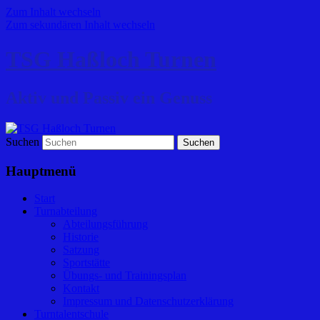
Zum Inhalt wechseln
Zum sekundären Inhalt wechseln
TSG Haßloch Turnen
Aktiv und Passiv ein Genuss
Suchen
Hauptmenü
Start
Turnabteilung
Abteilungsführung
Historie
Satzung
Sportstätte
Übungs- und Trainingsplan
Kontakt
Impressum und Datenschutzerklärung
Turntalentschule