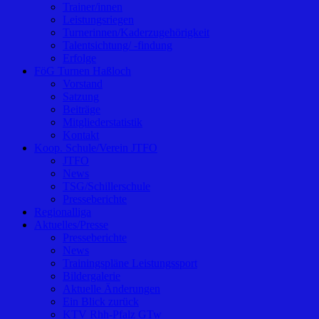
Trainer/innen
Leistungsriegen
Turnerinnen/Kaderzugehörigkeit
Talentsichtung/ -findung
Erfolge
FöG Turnen Haßloch
Vorstand
Satzung
Beiträge
Mitgliederstatistik
Kontakt
Koop. Schule/Verein JTFO
JTFO
News
TSG/Schillerschule
Presseberichte
Regionalliga
Aktuelles/Presse
Presseberichte
News
Trainingspläne Leistungssport
Bildergalerie
Aktuelle Änderungen
Ein Blick zurück
KTV Rhh-Pfalz GTw