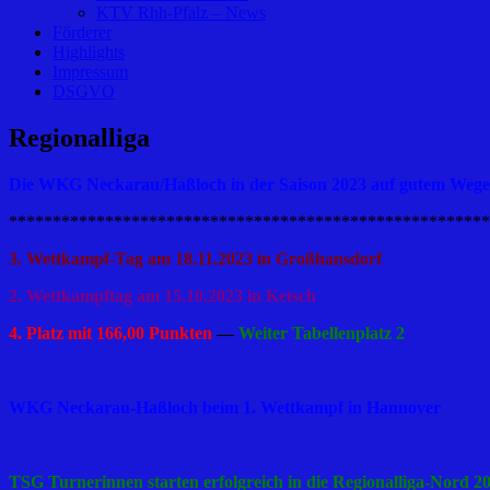
KTV Rhh-Pfalz – News
Förderer
Highlights
Impressum
DSGVO
Regionalliga
Die WKG Neckarau/Haßloch in der Saison 2023 auf gutem Wege
*******************************************************
3. Wettkampf-Tag am 18.11.2023 in Großhansdorf
2. Wettkampftag am 15.10.2023 in Ketsch
4. Platz mit 166,00 Punkten
—
Weiter Tabellenplatz 2
WKG Neckarau-Haßloch beim 1. Wettkampf in Hannover
TSG Turnerinnen starten erfolgreich in die Regionalliga-Nord 2