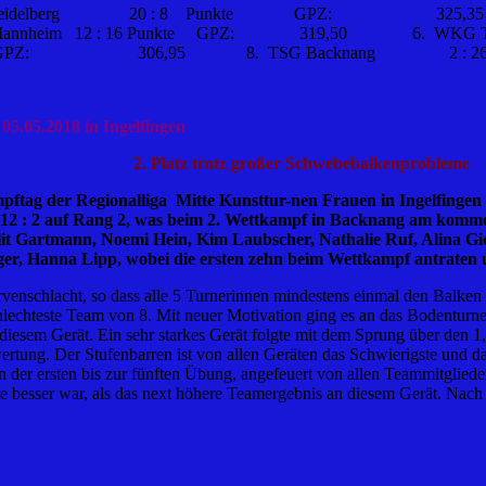
delberg 20 : 8 Punkte GPZ: 325,35
12 : 16 Punkte GPZ: 319,50 6. WKG TV 1884 Mann
nkte GPZ: 306,95 8. TSG Backnang 2 
5.05.2018 in Ingelfingen
2.
Platz trotz großer Schwebebalkenprobleme
ftag der Regionalliga Mitte Kunsttur-nen Frauen in Ingelfingen 
 mit 12 : 2 auf Rang 2, was beim 2. Wettkampf in Backnang am ko
lit Gartmann, Noemi Hein, Kim Laubscher, Nathalie Ruf, Alina Gi
er, Hanna Lipp, wobei die ersten zehn beim Wettkampf antraten 
venschlacht, so dass alle 5 Turnerinnen mindestens einmal den Balken
chteste Team von 8. Mit neuer Motivation ging es an das Bodenturnen. 
 diesem Gerät. Ein sehr starkes Gerät folgte mit dem Sprung über den
rtung. Der Stufenbarren ist von allen Geräten das Schwierigste und da
on der ersten bis zur fünften Übung, angefeuert von allen Teammitgli
e besser war, als das next höhere Teamergebnis an diesem Gerät. Nach