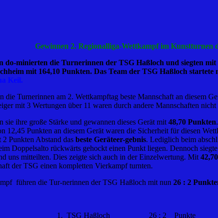
Gewinnen 2. Regionalliga-Wettkampf im Kunstturnen 
n do-minierten die Turnerinnen der TSG Haßloch und siegten mit
chheim mit 164,10 Punkten. Das Team der TSG Haßloch startete 
ena Keil.
 die Turnerinnen am 2. Wettkampftag beste Mannschaft an diesem Ger
eiger mit 3 Wertungen über 11 waren durch andere Mannschaften nicht 
en sie ihre große Stärke und gewannen dieses Gerät mit
48,70 Punkten
on 12,45 Punkten an diesem Gerät waren die Sicherheit für diesen We
t 2 Punkten Abstand das
beste Geräteer-gebnis
. Lediglich beim absch
 beim Doppelsalto rückwärts gehockt einen Punkt liegen. Dennoch sieg
d uns mitteilten. Dies zeigte sich auch in der Einzelwertung. Mit
42,7
haft der TSG einen kompletten Vierkampf turnten.
ampf führen die Tur-nerinnen der TSG Haßloch mit nun
26 : 2 Punkte
och 26 : 2 Punkte Gesamtpunktzah