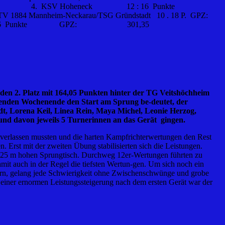
 4. KSV Hoheneck 12 : 16 Punkte
heim-Neckarau/TSG Gründstadt 10 . 18 P. GPZ:
: 26 Punkte GPZ: 301,35
den 2. Platz mit 164,05 Punkten hinter der TG Veitshöchheim
mmenden Wochenende den Start am Sprung be-deutet, der
dt, Lorena Keil, Linea Rein, Maya Michel, Leonie Herzog,
und davon jeweils 5 Turnerinnen an das Gerät gingen.
 verlassen mussten und die harten Kampfrichterwertungen den Rest
Erst mit der zweiten Übung stabilisierten sich die Leistungen.
 1,25 m hohen Sprungtisch. Durchweg 12er-Wertungen führten zu
mit auch in der Regel die tiefsten Wertun-gen. Um sich noch ein
edern, gelang jede Schwierigkeit ohne Zwischenschwünge und grobe
 einer ernormen Leistungssteigerung nach dem ersten Gerät war der