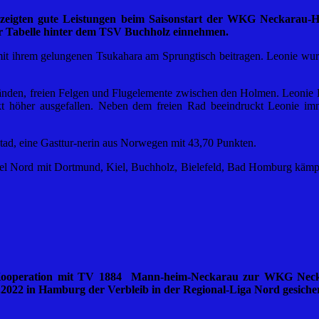
eigten gute Leistungen beim Saisonstart der WKG Neckarau-Ha
r Tabelle hinter dem TSV Buchholz einnehmen.
it ihrem gelungenen Tsukahara am Sprungtisch beitragen. Leonie wurd
nden, freien Felgen und Flugelemente zwischen den Holmen. Leonie H
 höher ausgefallen. Neben dem freien Rad beeindruckt Leonie imm
ad, eine Gasttur-nerin aus Norwegen mit 43,70 Punkten.
r Staffel Nord mit Dortmund, Kiel, Buchholz, Bielefeld, Bad Homburg 
Kooperation mit TV 1884 Mann-heim-Neckarau zur WKG Neckar
2022 in Hamburg der Verbleib in der Regional-Liga Nord gesiche