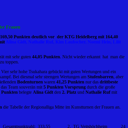
der Frauen
 169,50 Punkten deutlich vor der KTG Heidelberg mit 164,40
mit
Alina Gidt, Nathalie Ruf, Kim Laubscher, Noemi Hein, Lilit
ät mit sehr guten
44,05 Punkten
. Nicht wieder erkannt hat man die
zu toppen.
. Vier sehr hohe Tsukahara gebückt mit guten Wertungen und ein
ttkampf. Bei diesmal sehr strengen Wertungen am
Stufenbarren
, aber
ließenden
Bodenturnen
waren
41,25 Punkten
nur das
drittbeste
te das Team souverän mit
5 Punkten Vorsprung
durch die große
0 Punkten
belegte
Alina Gidt
den
2. Platz
und
Nathalie Ruf
mit
n
die Tabelle der Regionalliga Mitte im Kunstturnen der Frauen an.
l: 333,55 2. TG Veitshöchheim 24