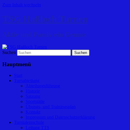
Zum Inhalt wechseln
TSG Haßloch Turnen
Aktiv und Passiv ein Genuss
Suchen
Hauptmenü
Start
Turnabteilung
Abteilungsführung
Historie
Satzung
Sportstätte
Übungs- und Trainingsplan
Kontakt
Impressum und Datenschutzerklärung
Turntalentschule
Leitung TTS