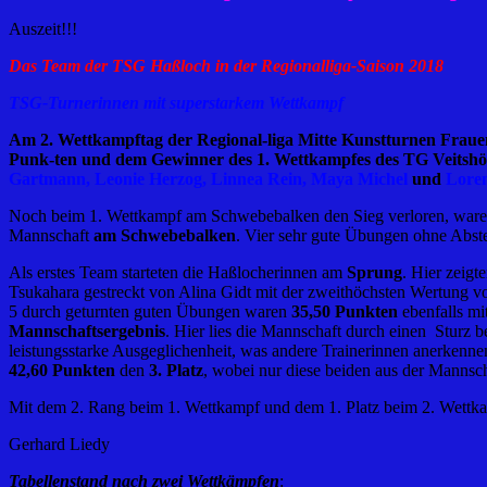
Auszeit!!!
Das Team der TSG Haßloch in der Regionalliga-Saison 2018
TSG-Turnerinnen mit superstarkem Wettkampf
Am 2. Wettkampftag der Regional-liga Mitte Kunstturnen Fraue
Punk-ten und dem Gewinner des 1. Wettkampfes des TG Veitshö
Gartmann, Leonie Herzog, Linnea Rein, Maya Michel
und
Lor
Noch beim 1. Wettkampf am Schwebebalken den Sieg verloren, waren
Mannschaft
am Schwebebalken
. Vier sehr gute Übungen ohne Abst
Als erstes Team starteten die Haßlocherinnen am
Sprung
. Hier zeigt
Tsukahara gestreckt von Alina Gidt mit der zweithöchsten Wertung v
5 durch geturnten guten Übungen waren
35,50 Punkten
ebenfalls mi
Mannschaftsergebnis
. Hier lies die Mannschaft durch einen Sturz
leistungsstarke Ausgeglichenheit, was andere Trainerinnen anerkennen
42,60 Punkten
den
3. Platz
, wobei nur diese beiden aus der Mannsc
Mit dem 2. Rang beim 1. Wettkampf und dem 1. Platz beim 2. Wettk
Gerhard Liedy
Tabellenstand nach zwei Wettkämpfen
: 1. TSG Haßl