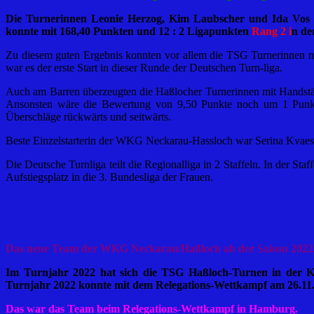
Die Turnerinnen Leonie Herzog, Kim Laubscher und Ida Vos z
konnte mit 168,40 Punkten und 12 : 2 Ligapunkten
Rang 2 i
n de
Zu diesem guten Ergebnis konnten vor allem die TSG Turnerinnen m
war es der erste Start in dieser Runde der Deutschen Turn-liga.
Auch am Barren überzeugten die Haßlocher Turnerinnen mit Handstä
Ansonsten wäre die Bewertung von 9,50 Punkte noch um 1 Punkt
Überschläge rückwärts und seitwärts.
Beste Einzelstarterin der WKG Neckarau-Hassloch war Serina Kvaest
Die Deutsche Turnliga teilt die Regionalliga in 2 Staffeln. In de
Aufstiegsplatz in die 3. Bundesliga der Frauen.
Das neue Team der WKG Neckarau/Haßloch ab der Saison 2022
Im Turnjahr 2022 hat sich die TSG Haßloch-Turnen in der 
Turnjahr 2022 konnte mit dem Relegations-Wettkampf am 26.11.
Das war das Team beim Relegations-Wettkampf in Hamburg.