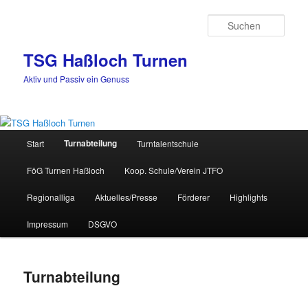
Zum
Inhalt
Such
wechseln
TSG Haßloch Turnen
Aktiv und Passiv ein Genuss
Hauptmenü
Turnabteilung
Start
Turntalentschule
FöG Turnen Haßloch
Koop. Schule/Verein JTFO
Regionalliga
Aktuelles/Presse
Förderer
Highlights
Impressum
DSGVO
Turnabteilung