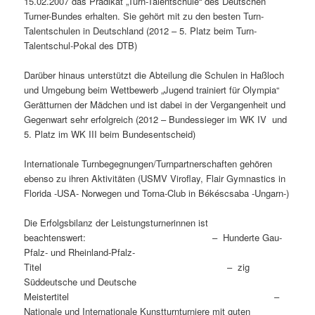
15.02.2007 das Prädikat „Turn-Talentschule“ des Deutschen
Turner-Bundes erhalten. Sie gehört mit zu den besten Turn-
Talentschulen in Deutschland (2012 – 5. Platz beim Turn-
Talentschul-Pokal des DTB)
Darüber hinaus unterstützt die Abteilung die Schulen in Haßloch
und Umgebung beim Wettbewerb „Jugend trainiert für Olympia“
Gerätturnen der Mädchen und ist dabei in der Vergangenheit und
Gegenwart sehr erfolgreich (2012 – Bundessieger im WK IV und
5. Platz im WK III beim Bundesentscheid)
Internationale Turnbegegnungen/Turnpartnerschaften gehören
ebenso zu ihren Aktivitäten (USMV Viroflay, Flair Gymnastics in
Florida -USA- Norwegen und Torna-Club in Békéscsaba -Ungarn-)
Die Erfolgsbilanz der Leistungsturnerinnen ist
beachtenswert: – Hunderte Gau-
Pfalz- und Rheinland-Pfalz-
Titel – zig
Süddeutsche und Deutsche
Meistertitel –
Nationale und Internationale Kunstturnturniere mit guten