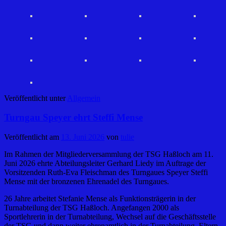
Veröffentlicht unter
Allgemein
Turngau Speyer ehrt Steffi Mense
Veröffentlicht am
13. Juni 2026
von
tulie
Im Rahmen der Mitgliederversammlung der TSG Haßloch am 11.
Juni 2026 ehrte Abteilungsleiter Gerhard Liedy im Auftrage der
Vorsitzenden Ruth-Eva Fleischman des Turngaues Speyer Steffi
Mense mit der bronzenen Ehrenadel des Turngaues.
26 Jahre arbeitet Stefanie Mense als Funktionsträgerin in der
Turnabteilung der TSG Haßloch. Angefangen 2000 als
Sportlehrerin in der Turnabteilung, Wechsel auf die Geschäftsstelle
der TSG und dann weiter ehrenamtlich in der Turnabteilung. Eltern-