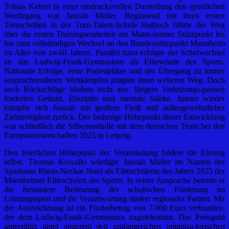
Tobias Kehret in einer eindrucksvollen Darstellung den sportlichen
Werdegang von Janoah Müller. Beginnend mit ihren ersten
Turnschritten in der Turn-Talent-Schule Haßloch führte der Weg
über die ersten Trainingseinheiten am Mann-heimer Stützpunkt bis
hin zum vollständigen Wechsel an den Bundesstützpunkt Mannheim
im Alter von zwölf Jahren. Parallel dazu erfolgte der Schulwechsel
an das Ludwig-Frank-Gymnasium als Eliteschule des Sports.
Nationale Erfolge, erste Podestplätze und der Übergang zu immer
anspruchsvolleren Wettkämpfen prägten ihren weiteren Weg. Doch
auch Rückschläge blieben nicht aus: längere Verletzungs-pausen
forderten Geduld, Disziplin und mentale Stärke. Immer wieder
kämpfte sich Janoah mit großem Fleiß und außergewöhnlicher
Zielstrebigkeit zurück. Der bisherige Höhepunkt dieser Entwicklung
war schließlich die Silbermedaille mit dem deutschen Team bei den
Europameisterschaften 2025 in Leipzig.
Den feierlichen Höhepunkt der Veranstaltung bildete die Ehrung
selbst. Thomas Kowalki würdigte Janoah Müller im Namen der
Sparkasse Rhein-Neckar Nord als Eliteschülerin des Jahres 2025 der
Mannheimer Eliteschulen des Sports. In seiner Ansprache betonte er
die besondere Bedeutung der schulischen Förderung im
Leistungssport und die Verantwortung starker regionaler Partner. Mit
der Auszeichnung ist ein Förderbetrag von 7.000 Euro verbunden,
der dem Ludwig-Frank-Gymnasium zugutekommt. Das Preisgeld
unterstützt unter anderem den umfangreichen organisa-torischen