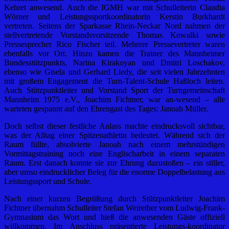
Kehret anwesend. Auch die IGMH war mit Schulleiterin Claudia
Wörner und Leistungssportkoordinatorin Kerstin Burkhardt
vertreten. Seitens der Sparkasse Rhein-Neckar Nord nahmen der
stellvertretende Vorstandsvorsitzende Thomas Kowalki sowie
Pressesprecher Rico Fischer teil. Mehrere Pressevertreter waren
ebenfalls vor Ort. Hinzu kamen die Trainer des Mannheimer
Bundesstützpunkts, Narina Kirakoyan und Dmitri Loschakov,
ebenso wie Gisela und Gerhard Liedy, die seit vielen Jahrzehnten
mit großem Engagement die Turn-Talent-Schule Haßloch leiten.
Auch Stützpunktleiter und Vorstand Sport der Turngemeinschaft
Mannheim 1975 e.V., Joachim Fichtner, war an-wesend – alle
warteten gespannt auf den Ehrengast des Tages: Janoah Müller.
Doch selbst dieser festliche Anlass machte eindrucksvoll sichtbar,
was der Alltag einer Spitzenathletin bedeutet. Während sich der
Raum füllte, absolvierte Janoah nach einem mehrstündigen
Vormittagstraining noch eine Englischarbeit in einem separaten
Raum. Erst danach konnte sie zur Ehrung dazustoßen – ein stiller,
aber umso eindrucklicher Beleg für die enorme Doppelbelastung aus
Leistungssport und Schule.
Nach einer kurzen Begrüßung durch Stützpunktleiter Joachim
Fichtner übernahm Schulleiter Stefan Weirether vom Ludwig-Frank-
Gymnasium das Wort und hieß die anwesenden Gäste offiziell
willkommen. Im Anschluss präsentierte Leistungs-koordinator