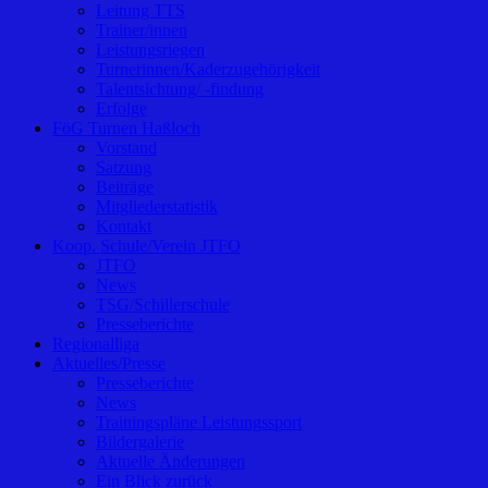
Leitung TTS
Trainer/innen
Leistungsriegen
Turnerinnen/Kaderzugehörigkeit
Talentsichtung/ -findung
Erfolge
FöG Turnen Haßloch
Vorstand
Satzung
Beiträge
Mitgliederstatistik
Kontakt
Koop. Schule/Verein JTFO
JTFO
News
TSG/Schillerschule
Presseberichte
Regionalliga
Aktuelles/Presse
Presseberichte
News
Trainingspläne Leistungssport
Bildergalerie
Aktuelle Änderungen
Ein Blick zurück