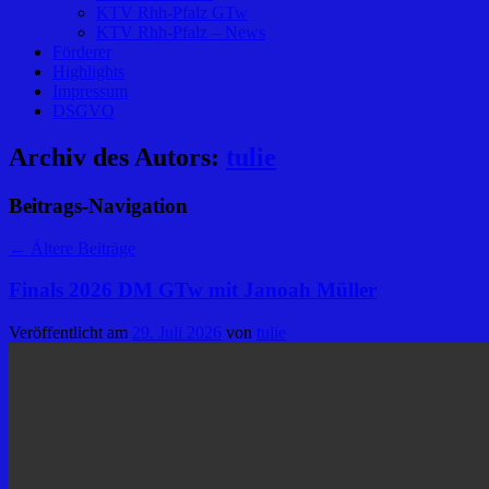
KTV Rhh-Pfalz GTw
KTV Rhh-Pfalz – News
Förderer
Highlights
Impressum
DSGVO
Archiv des Autors:
tulie
Beitrags-Navigation
←
Ältere Beiträge
Finals 2026 DM GTw mit Janoah Müller
Veröffentlicht am
29. Juli 2026
von
tulie