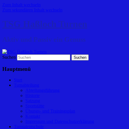
Zum Inhalt wechseln
Zum sekundären Inhalt wechseln
TSG Haßloch Turnen
Aktiv und Passiv ein Genuss
Suchen
Hauptmenü
Start
Turnabteilung
Abteilungsführung
Historie
Satzung
Sportstätte
Übungs- und Trainingsplan
Kontakt
Impressum und Datenschutzerklärung
Turntalentschule