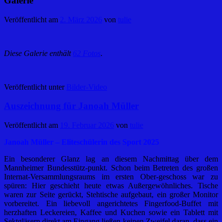
Galerie
Veröffentlicht am
2. März 2026
von
tulie
Diese Galerie enthält
62 Fotos
.
Veröffentlicht unter
Bilder-Video
Auszeichnung für Janoah Müller
Veröffentlicht am
19. Februar 2026
von
tulie
Janoah Müller – Eliteschülerin des Sport 2025
Ein besonderer Glanz lag an diesem Nachmittag über dem
Mannheimer Bundesstütz-punkt. Schon beim Betreten des großen
Internat-Versammlungsraums im ersten Ober-geschoss war zu
spüren: Hier geschieht heute etwas Außergewöhnliches. Tische
waren zur Seite gerückt, Stehtische aufgebaut, ein großer Monitor
vorbereitet. Ein liebevoll angerichtetes Fingerfood-Buffet mit
herzhaften Leckereien, Kaffee und Kuchen sowie ein Tablett mit
Sektgläsern direkt am Eingang ließen keinen Zweifel daran, dass ein