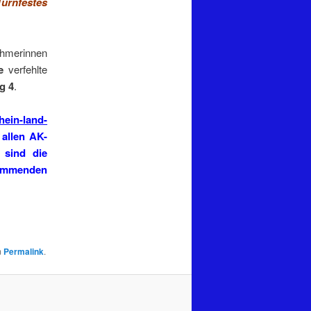
urnfestes
ehmerinnen
e
verfehlte
g 4
.
hein-land-
n allen AK-
 sind die
kommenden
m
Permalink
.