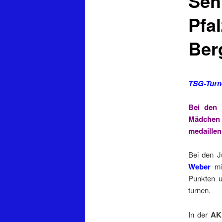
Seh
Pfa
Ber
TSG-Turne
Bei den 
Mädchen 
medaillen
Bei den 
Weber
mi
Punkten 
turnen.
In der
AK