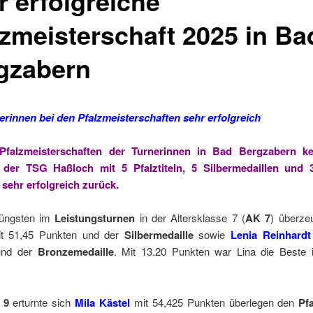
r erfolgreiche
lzmeisterschaft 2025 in Ba
gzabern
rinnen bei den Pfalzmeisterschaften sehr erfolgreich
Pfalzmeisterschaften der Turnerinnen in Bad Bergzabern ke
der TSG Haßloch mit 5 Pfalztiteln, 5 Silbermedaillen und 
 sehr erfolgreich zurück.
Jüngsten im
Leistungsturnen
in der Altersklasse 7 (
AK 7
) überze
t 51,45 Punkten und der
Silbermedaille
sowie
Lenia Reinhardt
und der
Bronzemedaille
. Mit 13.20 Punkten war Lina die Beste
 9
erturnte sich
Mila Kästel
mit 54,425 Punkten überlegen den
Pfa