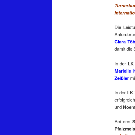
Turnerbu
Internati
Die Leist
Anforderu
Clara Töb
damit die 
In der
LK 
Marielle
Zeißler
mi
In der
LK 
erfolgreic
und
Noem
Bei den
S
Pfalzmeis