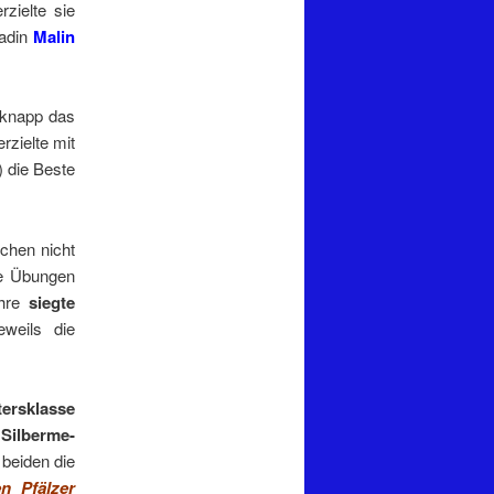
zielte sie
radin
Malin
 knapp das
erzielte mit
) die Beste
chen nicht
e Übungen
hre
siegte
eweils die
tersklasse
e
Silberme-
 beiden die
en Pfälzer