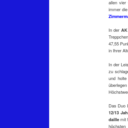
allen vie
immer die
Zimmerm
In der
AK
Treppchen
47,55 Pun
in Ihrer Al
In der Lei
zu schla
und holte
überlege
Höchstwert
Das Duo L
12/13 Jah
daille
mit
höchsten