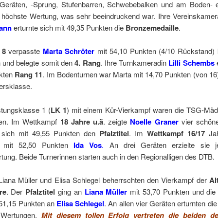
r Geräten, -Sprung, Stufenbarren, Schwebebalken und am Boden- er
 höchste Wertung, was sehr beeindruckend war. Ihre Vereinskame
ann
erturnte sich mit 49,35 Punkten die
Bronzemedaille
.
 8
verpasste
Marta Schröter
mit 54,10 Punkten (4/10 Rückstand)
 und belegte somit den
4. Rang
. Ihre Turnkameradin
Lilli Schembs
kten
Rang 11
. Im Bodenturnen war Marta mit 14,70 Punkten (von 16
tersklasse.
stungsklasse 1 (
LK 1
) mit einem Kür-Vierkampf waren die TSG-Mäd
gen. Im Wettkampf
18 Jahre u.ä
. zeigte
Noelle Graner
vier schön
 sich mit 49,55 Punkten den
Pfalztitel
. Im
Wettkampf 16/17
Ja
n mit 52,50 Punkten
Ida Vos
.
An drei Geräten erzielte sie j
ung. Beide Turnerinnen starten auch in den Regionalligen des DTB.
iana Müller und Elisa Schlegel beherrschten den Vierkampf der
Al
re
. Der
Pfalztitel
ging an
Liana Müller
mit 53,70 Punkten und di
 51,15 Punkten an
Elisa Schlegel
. An allen vier Geräten erturnten die
 Wertungen.
Mit diesem tollen Erfolg vertreten die beiden d