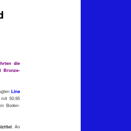
d
hrten die
3 Bronze-
ugten
Lina
mit 50,95
 im Boden-
lztitel
. An