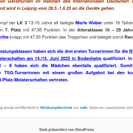
 im Gerätturnen im Rahmen des Internationalen Deutschen T
und wird in Leipzig vom 28.5.-1.6.25 an die Geräte gehen.
ampf der
LK 3
13-15 Jahre alt belegte
Merle Weber
unter 16 Teiln
ten
7. Platz
mit 47,95 Punkten. In der
Altersklasse 16 – 29 Jahr
rthe
knapp mit 47,55 Punkten das Treppchen und belegte somit
Ran
Leistungsklassen haben sich die drei ersten Turnerinnen für die
R
sterschaften am 14./15. Juni 2025 in Bodenheim
qualifiziert. I
1 – 8 haben sich die Mädchen ebenfalls qualifiziert. Somit
r TSG-Turnerinnen mit einem großen Aufgebot bei den 
-Pfalz-Meisterschaften vertreten.
ag wurde veröffentlicht in
Wettkampfberichte
von
tulie
. Setze ein Lesezeichen zu
Stolz präsentiert von WordPress