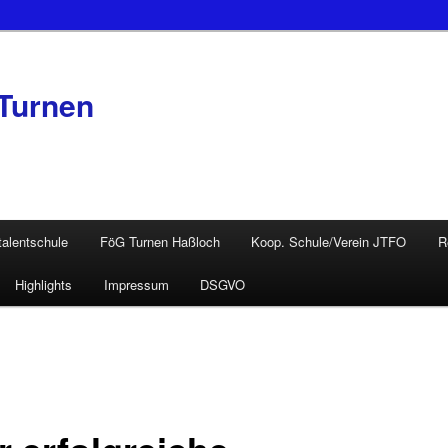
Turnen
talentschule
FöG Turnen Haßloch
Koop. Schule/Verein JTFO
R
Highlights
Impressum
DSGVO