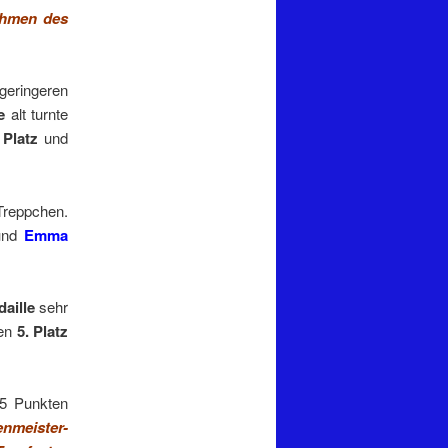
ahmen des
 geringeren
e
alt turnte
 Platz
und
Treppchen.
und
Emma
aille
sehr
den
5. Platz
5 Punkten
enmeister-