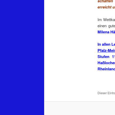
schaften
erreicht 
Im Wettk
einen gu
Milena Hä
In allen 
Pfalz-Mei
Stufen 1
Haßloche
Rheinland
Dieser Eintr