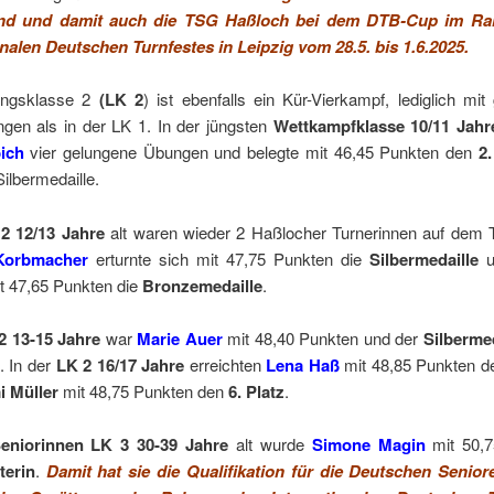
nd und damit auch die TSG Haßloch bei dem DTB-Cup im R
onalen Deutschen Turnfestes in Leipzig vom 28.5. bis 1.6.2025.
ungsklasse 2
(LK 2
) ist ebenfalls ein Kür-Vierkampf, lediglich mit
ngen als in der LK 1. In der jüngsten
Wettkampfklasse 10/11 Jahr
ich
vier gelungene Übungen und belegte mit 46,45 Punkten den
2.
Silbermedaille.
2 12/13 Jahre
alt waren wieder 2 Haßlocher Turnerinnen auf dem 
 Korbmacher
erturnte sich mit 47,75 Punkten die
Silbermedaille
t 47,65 Punkten die
Bronzemedaille
.
2 13-15 Jahre
war
Marie Auer
mit 48,40 Punkten und der
Silbermed
h. In der
LK 2 16/17 Jahre
erreichten
Lena Haß
mit 48,85 Punkten 
i Müller
mit 48,75 Punkten den
6. Platz
.
eniorinnen LK 3 30-39 Jahre
alt wurde
Simone Magin
mit 50,7
terin
.
Damit hat sie die Qualifikation für die Deutschen Senior