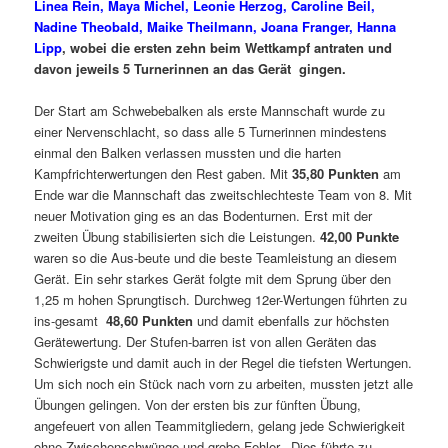
Linea Rein, Maya Michel, Leonie Herzog, Caroline Beil,
Nadine Theobald, Maike Theilmann, Joana Franger, Hanna
Lipp
, wobei die ersten zehn beim Wettkampf antraten und
davon jeweils 5 Turnerinnen an das Gerät gingen.
Der Start am Schwebebalken als erste Mannschaft wurde zu
einer Nervenschlacht, so dass alle 5 Turnerinnen mindestens
einmal den Balken verlassen mussten und die harten
Kampfrichterwertungen den Rest gaben. Mit
35,80 Punkten
am
Ende war die Mannschaft das zweitschlechteste Team von 8. Mit
neuer Motivation ging es an das Bodenturnen. Erst mit der
zweiten Übung stabilisierten sich die Leistungen.
42,00 Punkte
waren so die Aus-beute und die beste Teamleistung an diesem
Gerät. Ein sehr starkes Gerät folgte mit dem Sprung über den
1,25 m hohen Sprungtisch. Durchweg 12er-Wertungen führten zu
ins-gesamt
48,60 Punkten
und damit ebenfalls zur höchsten
Gerätewertung. Der Stufen-barren ist von allen Geräten das
Schwierigste und damit auch in der Regel die tiefsten Wertungen.
Um sich noch ein Stück nach vorn zu arbeiten, mussten jetzt alle
Übungen gelingen. Von der ersten bis zur fünften Übung,
angefeuert von allen Teammitgliedern, gelang jede Schwierigkeit
ohne Zwischenschwünge und grobe Fehler. Dies führte zu