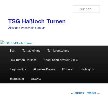
Zum
Inhalt
Such
wechseln
TSG Haßloch Turnen
Aktiv und Passiv ein Genuss
Hauptmenü
Start
Turnabteilung
Turntalentschule
FöG Turnen Haßloch
Koop. Schule/Verein JTFO
Regionalliga
Aktuelles/Presse
Förderer
Highlights
Impressum
DSGVO
Beitrags-
←
Zurück
Weiter
→
Navigation