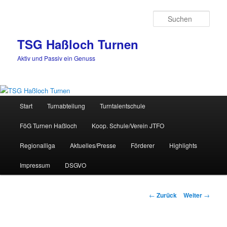
Zum
Inhalt
Such
wechseln
TSG Haßloch Turnen
Aktiv und Passiv ein Genuss
Hauptmenü
Start
Turnabteilung
Turntalentschule
FöG Turnen Haßloch
Koop. Schule/Verein JTFO
Regionalliga
Aktuelles/Presse
Förderer
Highlights
Impressum
DSGVO
Beitrags-
←
Zurück
Weiter
→
Navigation