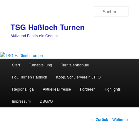
Zum
Inhalt
Such
wechseln
TSG Haßloch Turnen
Aktiv und Passiv ein Genuss
Hauptmenü
Start
Turnabteilung
Turntalentschule
FöG Turnen Haßloch
Koop. Schule/Verein JTFO
Regionalliga
Aktuelles/Presse
Förderer
Highlights
Impressum
DSGVO
Beitrags-
←
Zurück
Weiter
→
Navigation