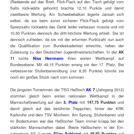
(Radwende auf das Brett, Flick-Flack auf den Tisch gefolgt vom
Salto rück-wärts gehockt) brachte 12,10 Punkte und damit
zweitbeste Wertung. Am Schwebebalken ärgerte Janoah sich
selbst, da sie beim sonst sicheren Flick-Flack gefolgt vom
Spreizsalto rückwärts das Gerät leider verlassen musste und mit
10,50 Punkten dennoch die dritt-höchste Wertung erhielt. Sie ist
dennoch zufrieden, da sie mit der erturnten Punktzahl nun auch
die Qualifikation zum Bundeskadertest erreichte, neben der
Zulassung zu den Deutschen Jugendmeisterschaften. In der
AK
11
turnte
Nisa Herrmann
ihren ersten Wettkampf auf
Bundesebene. Mit 49,15 Punkten errang sie den 17. Platz. Bei
verbesser-ter Stufenbarrenübung (nur 8,35 Punkte) könnte sie
noch ein großes Stück nach vorn kommen.
Die jüngsten Turnerinnen der TSG Haßloch
AK 7
(Jahrgang 2012)
stürmten gleich beim ersten nationalen Wettkampf in der
Mannschaftswertung auf den
3. Platz
mit
147,75
Punkten
und
damit gleich auf das berühmte Treppchen, hinter der KRK
Karlsruhe und dem TSV Monheim. Am Sprung, Stufenbarren und
im Bodenturnen war das Haßlocher Team immer knapp bei den
stärksten Mannschaften dabei. Beste Haßlocherin in der Ein-
zelwertung AK 7 wurde
Elisa Schlegel
mit
49,85 Punkten
auf