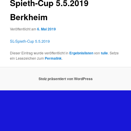
Spieth-Cup 5.5.2019
Berkheim
Veröffentlicht am
6. Mai 2019
SL-Spieth-Cup 5.5.2019
Dieser Eintrag wurde veröffentlicht in
Ergebnislisten
von
tulie
. Setze
ein Lesezeichen zum
Permalink
.
Stolz präsentiert von WordPress