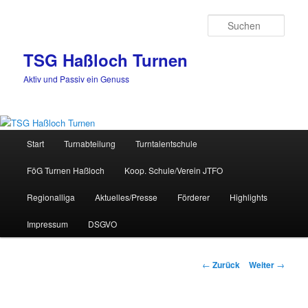
Zum
Inhalt
Such
wechseln
TSG Haßloch Turnen
Aktiv und Passiv ein Genuss
Hauptmenü
Start
Turnabteilung
Turntalentschule
FöG Turnen Haßloch
Koop. Schule/Verein JTFO
Regionalliga
Aktuelles/Presse
Förderer
Highlights
Impressum
DSGVO
Beitrags-
←
Zurück
Weiter
→
Navigation