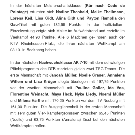
In der höchsten Meisterschaftsklasse (
Kür nach Code de
Pointage
) erturnten sich
Nadine Theobald, Maike Theilmann,
Lorena Keil, Lisa Gidt, Alina Gidt und Payton Ramolla
den
Gau-Titel
mit
guten 132,55 Punkte. In der inoffiziellen
Einzelwertung zeigte sich Maike im Aufwärtstrend und erzielte im
Vierkampf 44,90 Punkte. Alle 6 Mädchen ge- hören auch der
KTV Rheinhessen-Pfalz, die ihren nächsten Wettkampf am
08.10. in Backnang haben.
In der höchsten
Nachwuchsklasse AK 7-10
mit dem schwierigen
Pflichtprogramm des DTB starteten gleich zwei TSG-Teams. Die
erste Mannschaft mit
Janoah Müller, Noelle Graner, Annalena
Willem und Lisa Krüger
siegte überlegen mit 197,75 Punkten
vor der zweiten Mannschaft mit
Pauline Goller, Ida Vos,
Florentine Weinacht, Maya Heck, Nyke Liedy, Noemi Müller
und
Milena Härthe
mit 170,25 Punkten vor dem TV Neuburg mit
161,00 Punkten. Die Ausgeglichenheit in der ersten Mannschaft
mit sehr guten Vier- kampfergebnissen zwischen 65,45 Punkten
(Noelle) und 63,75 Punkten (Annalena) lässt bei den nächsten
Wettkämpfen hoffen.