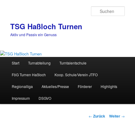
Zum
Inhalt
Such
wechseln
TSG Haßloch Turnen
Aktiv und Passiv ein Genuss
Hauptmenü
Start
Turnabteilung
Turntalentschule
FöG Turnen Haßloch
Koop. Schule/Verein JTFO
Regionalliga
Aktuelles/Presse
Förderer
Highlights
Impressum
DSGVO
Beitrags-
←
Zurück
Weiter
→
Navigation