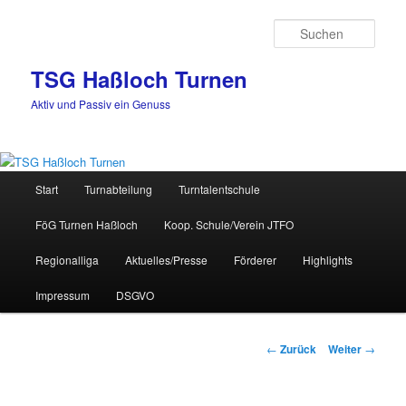
Zum
Inhalt
Such
wechseln
TSG Haßloch Turnen
Aktiv und Passiv ein Genuss
Hauptmenü
Start
Turnabteilung
Turntalentschule
FöG Turnen Haßloch
Koop. Schule/Verein JTFO
Regionalliga
Aktuelles/Presse
Förderer
Highlights
Impressum
DSGVO
Beitrags-
←
Zurück
Weiter
→
Navigation