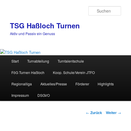
Zum
Inhalt
Such
wechseln
TSG Haßloch Turnen
Aktiv und Passiv ein Genuss
Hauptmenü
Start
Turnabteilung
Turntalentschule
FöG Turnen Haßloch
Koop. Schule/Verein JTFO
Regionalliga
Aktuelles/Presse
Förderer
Highlights
Impressum
DSGVO
Beitrags-
←
Zurück
Weiter
→
Navigation