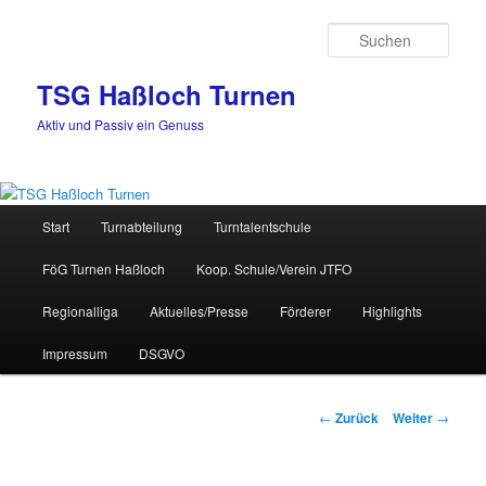
Zum
Inhalt
Such
wechseln
TSG Haßloch Turnen
Aktiv und Passiv ein Genuss
Hauptmenü
Start
Turnabteilung
Turntalentschule
FöG Turnen Haßloch
Koop. Schule/Verein JTFO
Regionalliga
Aktuelles/Presse
Förderer
Highlights
Impressum
DSGVO
Beitrags-
←
Zurück
Weiter
→
Navigation