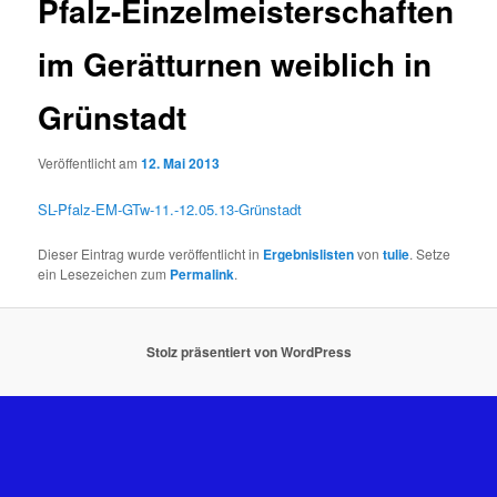
Pfalz-Einzelmeisterschaften
im Gerätturnen weiblich in
Grünstadt
Veröffentlicht am
12. Mai 2013
SL-Pfalz-EM-GTw-11.-12.05.13-Grünstadt
Dieser Eintrag wurde veröffentlicht in
Ergebnislisten
von
tulie
. Setze
ein Lesezeichen zum
Permalink
.
Stolz präsentiert von WordPress