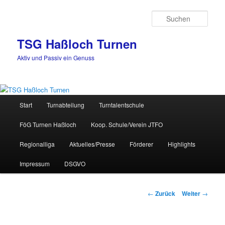
Zum
Inhalt
Such
wechseln
TSG Haßloch Turnen
Aktiv und Passiv ein Genuss
Hauptmenü
Start
Turnabteilung
Turntalentschule
FöG Turnen Haßloch
Koop. Schule/Verein JTFO
Regionalliga
Aktuelles/Presse
Förderer
Highlights
Impressum
DSGVO
Beitrags-
←
Zurück
Weiter
→
Navigation