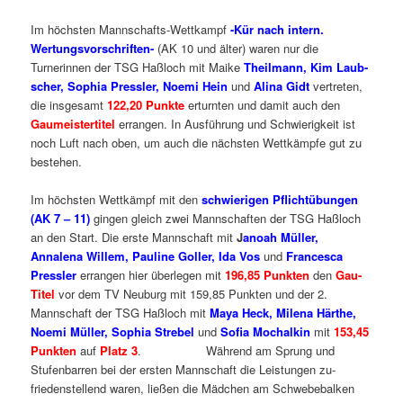
Im höchsten Mannschafts-Wettkampf
-Kür nach intern.
Wertungsvorschriften-
(AK 10 und älter) waren nur die
Turnerinnen der TSG Haßloch mit Maike
Theilmann, Kim Laub-
scher, Sophia Pressler, Noemi Hein
und
Alina Gidt
vertreten,
die insgesamt
122,20 Punkte
erturnten und damit auch den
Gaumeistertitel
errangen. In Ausführung und Schwierigkeit ist
noch Luft nach oben, um auch die nächsten Wettkämpfe gut zu
bestehen.
Im höchsten Wettkämpf mit den
schwierigen Pflichtübungen
(AK 7 – 11)
gingen gleich zwei Mannschaften der TSG Haßloch
an den Start. Die erste Mannschaft mit
J
anoah Müller,
Annalena Willem, Pauline Goller, Ida Vos
und
Francesca
Pressler
errangen hier überlegen mit
196,85 Punkten
den
Gau-
Titel
vor dem TV Neuburg mit 159,85 Punkten und der 2.
Mannschaft der TSG Haßloch mit
Maya Heck, Milena Härthe,
Noemi Müller, Sophia Strebel
und
Sofia Mochalkin
mit
153,45
Punkten
auf
Platz 3
. Während am Sprung und
Stufenbarren bei der ersten Mannschaft die Leistungen zu-
friedenstellend waren, ließen die Mädchen am Schwebebalken