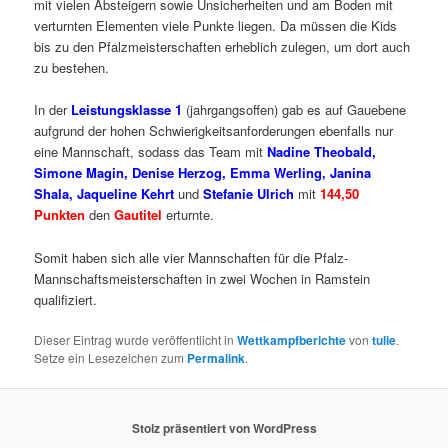
mit vielen Absteigern sowie Unsicherheiten und am Boden mit
verturnten Elementen viele Punkte liegen. Da müssen die Kids
bis zu den Pfalzmeisterschaften erheblich zulegen, um dort auch
zu bestehen.
In der
Leistungsklasse 1
(jahrgangsoffen) gab es auf Gauebene
aufgrund der hohen Schwierigkeitsanforderungen ebenfalls nur
eine Mannschaft, sodass das Team mit
Nadine Theobald,
Simone Magin, Denise Herzog, Emma Werling, Janina
Shala,
Jaqueline Kehrt
und
Stefanie Ulrich
mit
144,50
Punkten
den
Gautitel
erturnte.
Somit haben sich alle vier Mannschaften für die Pfalz-
Mannschaftsmeisterschaften in zwei Wochen in Ramstein
qualifiziert.
Dieser Eintrag wurde veröffentlicht in
Wettkampfberichte
von
tulie
.
Setze ein Lesezeichen zum
Permalink
.
Stolz präsentiert von WordPress