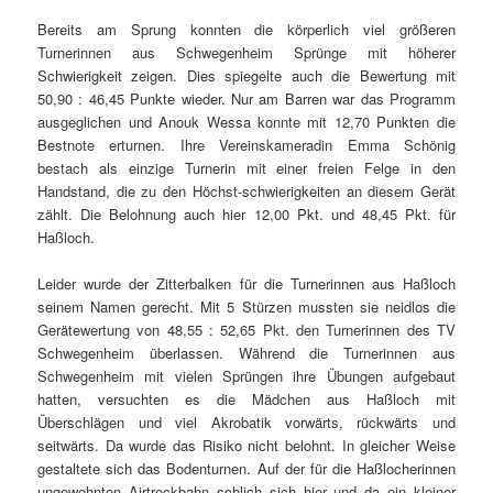
Bereits am Sprung konnten die körperlich viel größeren
Turnerinnen aus Schwegenheim Sprünge mit höherer
Schwierigkeit zeigen. Dies spiegelte auch die Bewertung mit
50,90 : 46,45 Punkte wieder. Nur am Barren war das Programm
ausgeglichen und Anouk Wessa konnte mit 12,70 Punkten die
Bestnote erturnen. Ihre Vereinskameradin Emma Schönig
bestach als einzige Turnerin mit einer freien Felge in den
Handstand, die zu den Höchst-schwierigkeiten an diesem Gerät
zählt. Die Belohnung auch hier 12,00 Pkt. und 48,45 Pkt. für
Haßloch.
Leider wurde der Zitterbalken für die Turnerinnen aus Haßloch
seinem Namen gerecht. Mit 5 Stürzen mussten sie neidlos die
Gerätewertung von 48,55 : 52,65 Pkt. den Turnerinnen des TV
Schwegenheim überlassen. Während die Turnerinnen aus
Schwegenheim mit vielen Sprüngen ihre Übungen aufgebaut
hatten, versuchten es die Mädchen aus Haßloch mit
Überschlägen und viel Akrobatik vorwärts, rückwärts und
seitwärts. Da wurde das Risiko nicht belohnt. In gleicher Weise
gestaltete sich das Bodenturnen. Auf der für die Haßlocherinnen
ungewohnten Airtreckbahn schlich sich hier und da ein kleiner