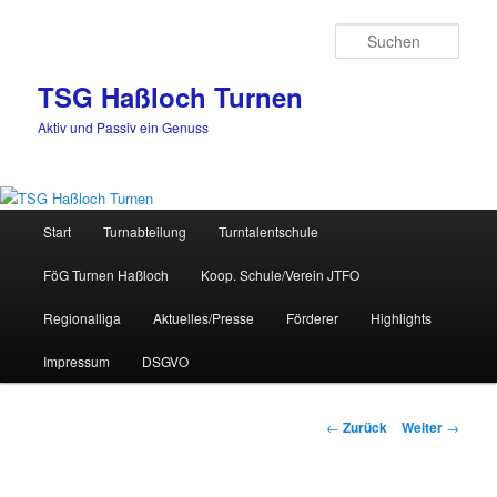
Zum
Inhalt
Such
wechseln
TSG Haßloch Turnen
Aktiv und Passiv ein Genuss
Hauptmenü
Start
Turnabteilung
Turntalentschule
FöG Turnen Haßloch
Koop. Schule/Verein JTFO
Regionalliga
Aktuelles/Presse
Förderer
Highlights
Impressum
DSGVO
Beitrags-
←
Zurück
Weiter
→
Navigation