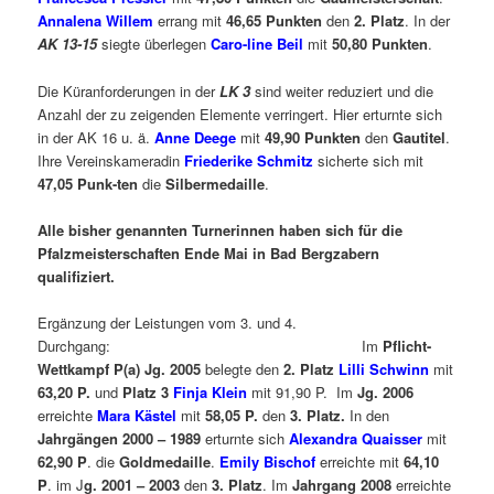
Annalena Willem
errang mit
46,65 Punkten
den
2. Platz
. In der
AK 13-15
siegte überlegen
Caro-line
Beil
mit
50,80 Punkten
.
Die Küranforderungen in der
LK 3
sind weiter reduziert und die
Anzahl der zu zeigenden Elemente verringert. Hier erturnte sich
in der AK 16 u. ä.
Anne Deege
mit
49,90 Punkten
den
Gautitel
.
Ihre Vereinskameradin
Friederike Schmitz
sicherte sich mit
47,05 Punk-ten
die
Silbermedaille
.
Alle bisher genannten Turnerinnen haben sich für die
Pfalzmeisterschaften Ende Mai in Bad Bergzabern
qualifiziert.
Ergänzung der Leistungen vom 3. und 4.
Durchgang: Im
Pflicht-
Wettkampf P(a) Jg. 2005
belegte den
2. Platz
Lilli Schwinn
mit
63,20 P.
und
Platz 3
Finja Klein
mit 91,90 P. Im
Jg. 2006
erreichte
Mara Kästel
mit
58,05 P.
den
3. Platz.
In den
Jahrgängen 2000 – 1989
erturnte sich
Alexandra Quaisser
mit
62,90 P
. die
Goldmedaille
.
Emily Bischof
erreichte mit
64,10
P
. im J
g. 2001 – 2003
den
3. Platz
. Im
Jahrgang 2008
erreichte