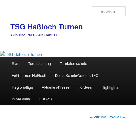
Zum
Inhalt
Such
wechseln
TSG Haßloch Turnen
Aktiv und Passiv ein Genuss
Hauptmenü
Start
Turnabteilung
Turntalentschule
FöG Turnen Haßloch
Koop. Schule/Verein JTFO
Regionalliga
Aktuelles/Presse
Förderer
Highlights
Impressum
DSGVO
Beitrags-
←
Zurück
Weiter
→
Navigation