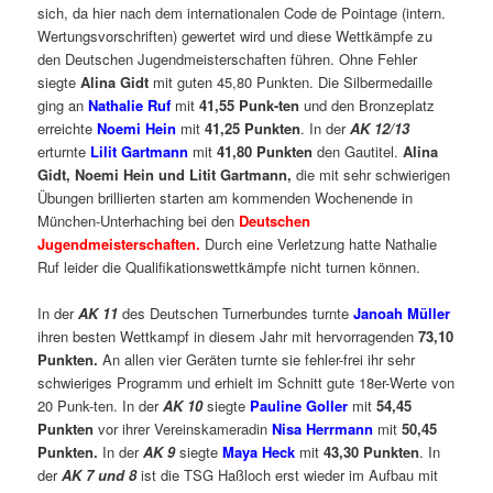
sich, da hier nach dem internationalen Code de Pointage (intern.
Wertungsvorschriften) gewertet wird und diese Wettkämpfe zu
den Deutschen Jugendmeisterschaften führen. Ohne Fehler
siegte
Alina Gidt
mit guten 45,80 Punkten. Die Silbermedaille
ging an
Nathalie Ruf
mit
41,55 Punk-ten
und den Bronzeplatz
erreichte
Noemi Hein
mit
41,25 Punkten
. In der
AK 12/13
erturnte
Lilit Gartmann
mit
41,80 Punkten
den Gautitel.
Alina
Gidt, Noemi Hein und Litit Gartmann,
die mit sehr schwierigen
Übungen brillierten starten am kommenden Wochenende in
München-Unterhaching bei den
Deutschen
Jugendmeisterschaften.
Durch eine Verletzung hatte Nathalie
Ruf leider die Qualifikationswettkämpfe nicht turnen können.
In der
AK 11
des Deutschen Turnerbundes turnte
Janoah Müller
ihren besten Wettkampf in diesem Jahr mit hervorragenden
73,10
Punkten.
An allen vier Geräten turnte sie fehler-frei ihr sehr
schwieriges Programm und erhielt im Schnitt gute 18er-Werte von
20 Punk-ten. In der
AK 10
siegte
Pauline Goller
mit
54,45
Punkten
vor ihrer Vereinskameradin
Nisa Herrmann
mit
50,45
Punkten.
In der
AK 9
siegte
Maya Heck
mit
43,30 Punkten
. In
der
AK 7 und 8
ist die TSG Haßloch erst wieder im Aufbau mit