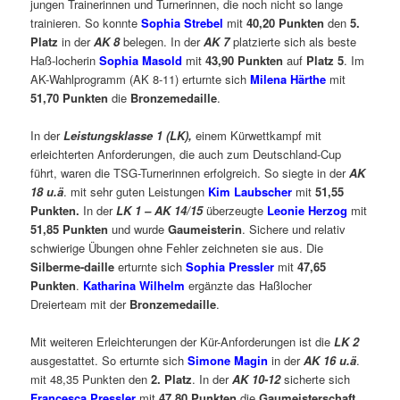
jungen Trainerinnen und Turnerinnen, die noch nicht so lange
trainieren. So konnte
Sophia Strebel
mit
40,20 Punkten
den
5.
Platz
in der
AK 8
belegen. In der
AK 7
platzierte sich als beste
Haß-locherin
Sophia Masold
mit
43,90 Punkten
auf
Platz 5
. Im
AK-Wahlprogramm (AK 8-11) erturnte sich
Milena Härthe
mit
51,70 Punkten
die
Bronzemedaille
.
In der
Leistungsklasse 1 (LK),
einem Kürwettkampf mit
erleichterten Anforderungen, die auch zum Deutschland-Cup
führt, waren die TSG-Turnerinnen erfolgreich. So siegte in der
AK
18 u.ä
. mit sehr guten Leistungen
Kim Laubscher
mit
51,55
Punkten.
In der
LK 1 –
AK 14/15
überzeugte
Leonie Herzog
mit
51,85 Punkten
und wurde
Gaumeisterin
. Sichere und relativ
schwierige Übungen ohne Fehler zeichneten sie aus. Die
Silberme-daille
erturnte sich
Sophia Pressler
mit
47,65
Punkten
.
Katharina Wilhelm
ergänzte das Haßlocher
Dreierteam mit der
Bronzemedaille
.
Mit weiteren Erleichterungen der Kür-Anforderungen ist die
LK 2
ausgestattet. So erturnte sich
Simone Magin
in der
AK 16 u.ä
.
mit 48,35 Punkten den
2. Platz
. In der
AK 10-12
sicherte sich
Francesca Pressler
mit
47,80 Punkten
die
Gaumeisterschaft
.