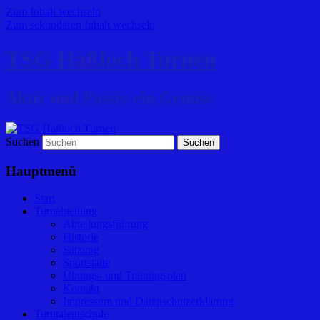
Zum Inhalt wechseln
Zum sekundären Inhalt wechseln
TSG Haßloch Turnen
Aktiv und Passiv ein Genuss
Suchen
Hauptmenü
Start
Turnabteilung
Abteilungsführung
Historie
Satzung
Sportstätte
Übungs- und Trainingsplan
Kontakt
Impressum und Datenschutzerklärung
Turntalentschule