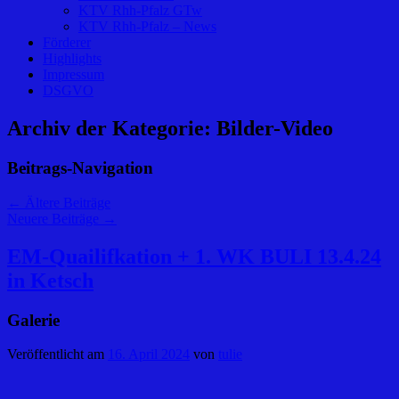
KTV Rhh-Pfalz GTw
KTV Rhh-Pfalz – News
Förderer
Highlights
Impressum
DSGVO
Archiv der Kategorie:
Bilder-Video
Beitrags-Navigation
←
Ältere Beiträge
Neuere Beiträge
→
EM-Quailifkation + 1. WK BULI 13.4.24
in Ketsch
Galerie
Veröffentlicht am
16. April 2024
von
tulie