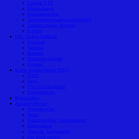
Leitung TTS
Trainer/innen
Leistungsriegen
Turnerinnen/Kaderzugehörigkeit
Talentsichtung/ -findung
Erfolge
FöG Turnen Haßloch
Vorstand
Satzung
Beiträge
Mitgliederstatistik
Kontakt
Koop. Schule/Verein JTFO
JTFO
News
TSG/Schillerschule
Presseberichte
Regionalliga
Aktuelles/Presse
Presseberichte
News
Trainingspläne Leistungssport
Bildergalerie
Aktuelle Änderungen
Ein Blick zurück