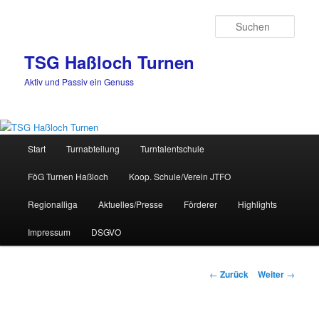
Zum
Inhalt
Such
wechseln
TSG Haßloch Turnen
Aktiv und Passiv ein Genuss
Hauptmenü
Start
Turnabteilung
Turntalentschule
FöG Turnen Haßloch
Koop. Schule/Verein JTFO
Regionalliga
Aktuelles/Presse
Förderer
Highlights
Impressum
DSGVO
Beitrags-
←
Zurück
Weiter
→
Navigation