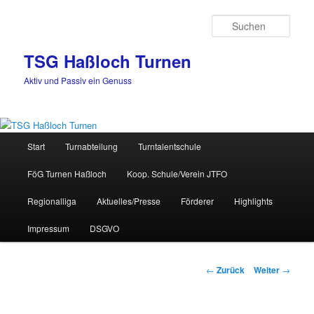
Zum
Inhalt
Such
wechseln
TSG Haßloch Turnen
Aktiv und Passiv ein Genuss
Hauptmenü
Start
Turnabteilung
Turntalentschule
FöG Turnen Haßloch
Koop. Schule/Verein JTFO
Regionalliga
Aktuelles/Presse
Förderer
Highlights
Impressum
DSGVO
Beitrags-
←
Zurück
Weiter
→
Navigation