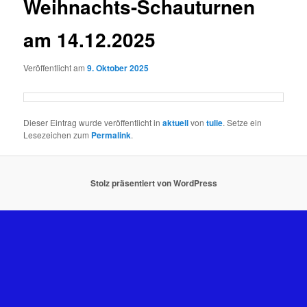
Weihnachts-Schauturnen
am 14.12.2025
Veröffentlicht am
9. Oktober 2025
Dieser Eintrag wurde veröffentlicht in
aktuell
von
tulie
. Setze ein
Lesezeichen zum
Permalink
.
Stolz präsentiert von WordPress