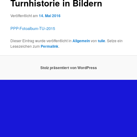
Turnhistorie in Bildern
Veröffentlicht am
14. Mai 2016
PPP-Fotoalbum-TU–2015
Dieser Eintrag wurde veröffentlicht in
Allgemein
von
tulie
. Setze ein
Lesezeichen zum
Permalink
.
Stolz präsentiert von WordPress