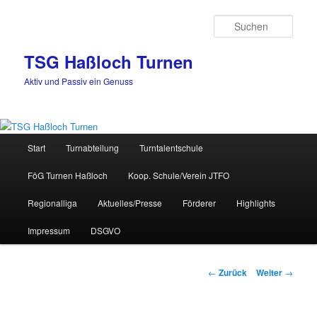
Zum
Inhalt
Such
wechseln
TSG Haßloch Turnen
Aktiv und Passiv ein Genuss
Hauptmenü
Start
Turnabteilung
Turntalentschule
FöG Turnen Haßloch
Koop. Schule/Verein JTFO
Regionalliga
Aktuelles/Presse
Förderer
Highlights
Impressum
DSGVO
Beitrags-
←
Zurück
Weiter
→
Navigation