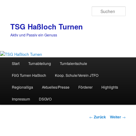
Zum
Inhalt
Such
wechseln
TSG Haßloch Turnen
Aktiv und Passiv ein Genuss
Hauptmenü
Start
Turnabteilung
Turntalentschule
FöG Turnen Haßloch
Koop. Schule/Verein JTFO
Regionalliga
Aktuelles/Presse
Förderer
Highlights
Impressum
DSGVO
Beitrags-
←
Zurück
Weiter
→
Navigation