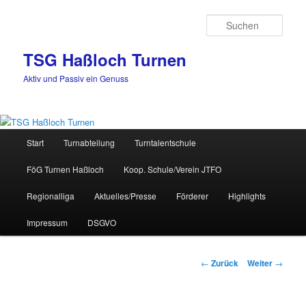
Zum
Inhalt
Such
wechseln
TSG Haßloch Turnen
Aktiv und Passiv ein Genuss
Hauptmenü
Start
Turnabteilung
Turntalentschule
FöG Turnen Haßloch
Koop. Schule/Verein JTFO
Regionalliga
Aktuelles/Presse
Förderer
Highlights
Impressum
DSGVO
Beitrags-
←
Zurück
Weiter
→
Navigation