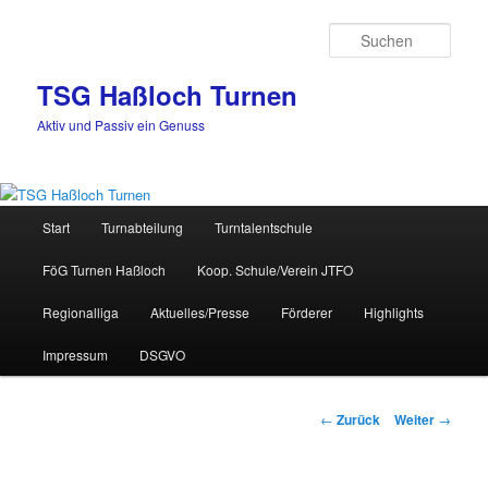
Zum
Inhalt
Such
wechseln
TSG Haßloch Turnen
Aktiv und Passiv ein Genuss
Hauptmenü
Start
Turnabteilung
Turntalentschule
FöG Turnen Haßloch
Koop. Schule/Verein JTFO
Regionalliga
Aktuelles/Presse
Förderer
Highlights
Impressum
DSGVO
Beitrags-
←
Zurück
Weiter
→
Navigation