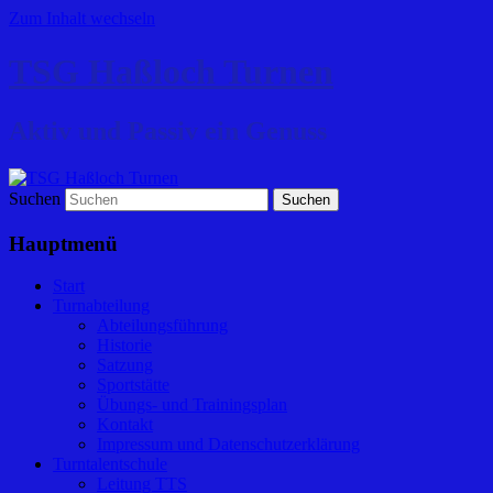
Zum Inhalt wechseln
TSG Haßloch Turnen
Aktiv und Passiv ein Genuss
Suchen
Hauptmenü
Start
Turnabteilung
Abteilungsführung
Historie
Satzung
Sportstätte
Übungs- und Trainingsplan
Kontakt
Impressum und Datenschutzerklärung
Turntalentschule
Leitung TTS