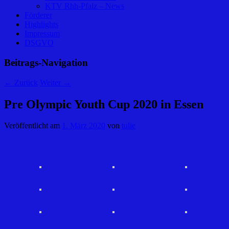
KTV Rhh-Pfalz – News
Förderer
Highlights
Impressum
DSGVO
Beitrags-Navigation
←
Zurück
Weiter
→
Pre Olympic Youth Cup 2020 in Essen
Veröffentlicht am
1. März 2020
von
tulie