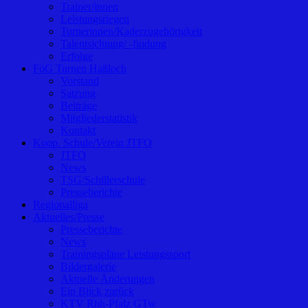
Trainer/innen
Leistungsriegen
Turnerinnen/Kaderzugehörigkeit
Talentsichtung/ -findung
Erfolge
FöG Turnen Haßloch
Vorstand
Satzung
Beiträge
Mitgliederstatistik
Kontakt
Koop. Schule/Verein JTFO
JTFO
News
TSG/Schillerschule
Presseberichte
Regionalliga
Aktuelles/Presse
Presseberichte
News
Trainingspläne Leistungssport
Bildergalerie
Aktuelle Änderungen
Ein Blick zurück
KTV Rhh-Pfalz GTw