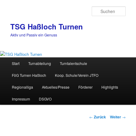
Zum
Inhalt
Such
wechseln
TSG Haßloch Turnen
Aktiv und Passiv ein Genuss
Hauptmenü
Start
Turnabteilung
Turntalentschule
FöG Turnen Haßloch
Koop. Schule/Verein JTFO
Regionalliga
Aktuelles/Presse
Förderer
Highlights
Impressum
DSGVO
Beitrags-
←
Zurück
Weiter
→
Navigation