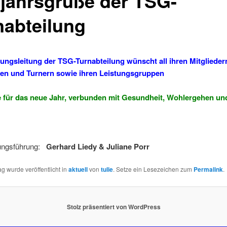
jahrsgrüße der TSG-
nabteilung
lungsleitung der TSG-Turnabteilung wünscht all ihren Mitglieder
en und Turnern sowie ihren Leistungsgruppen
e für das neue Jahr, verbunden mit Gesundheit, Wohlergehen und
lungsführung:
Gerhard Liedy & Juliane Porr
ag wurde veröffentlicht in
aktuell
von
tulie
. Setze ein Lesezeichen zum
Permalink
.
Stolz präsentiert von WordPress