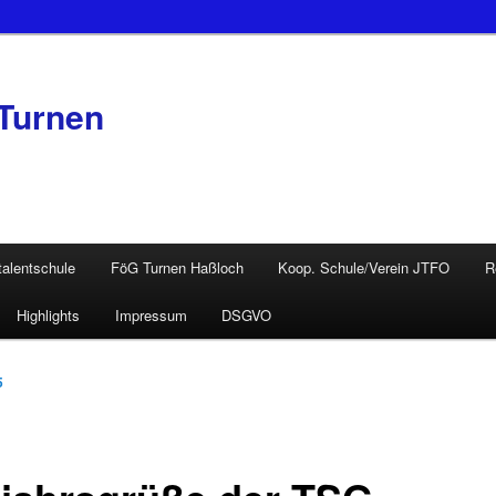
Turnen
talentschule
FöG Turnen Haßloch
Koop. Schule/Verein JTFO
R
Highlights
Impressum
DSGVO
5