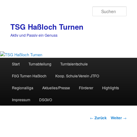
Zum
Inhalt
Such
wechseln
TSG Haßloch Turnen
Aktiv und Passiv ein Genuss
Hauptmenü
Start
Turnabteilung
Turntalentschule
FöG Turnen Haßloch
Koop. Schule/Verein JTFO
Regionalliga
Aktuelles/Presse
Förderer
Highlights
Impressum
DSGVO
Beitrags-
←
Zurück
Weiter
→
Navigation