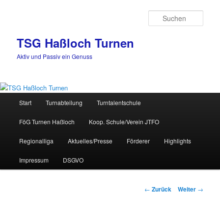
Zum
Inhalt
Such
wechseln
TSG Haßloch Turnen
Aktiv und Passiv ein Genuss
Hauptmenü
Start
Turnabteilung
Turntalentschule
FöG Turnen Haßloch
Koop. Schule/Verein JTFO
Regionalliga
Aktuelles/Presse
Förderer
Highlights
Impressum
DSGVO
Beitrags-
←
Zurück
Weiter
→
Navigation