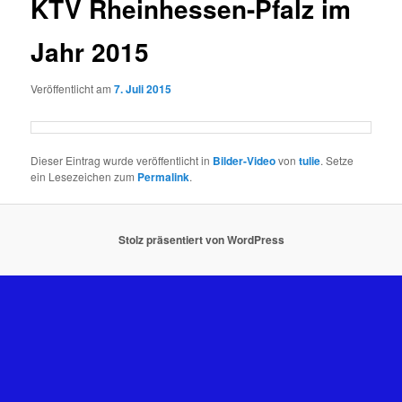
KTV Rheinhessen-Pfalz im
Jahr 2015
Veröffentlicht am
7. Juli 2015
Dieser Eintrag wurde veröffentlicht in
Bilder-Video
von
tulie
. Setze
ein Lesezeichen zum
Permalink
.
Stolz präsentiert von WordPress