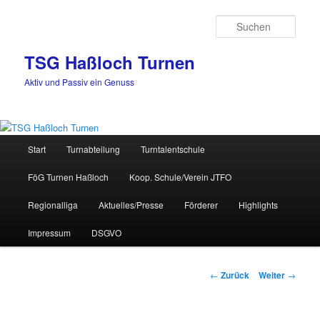
Zum
Inhalt
Such
wechseln
TSG Haßloch Turnen
Aktiv und Passiv ein Genuss
Hauptmenü
Start
Turnabteilung
Turntalentschule
FöG Turnen Haßloch
Koop. Schule/Verein JTFO
Regionalliga
Aktuelles/Presse
Förderer
Highlights
Impressum
DSGVO
Beitrags-
←
Zurück
Weiter
→
Navigation