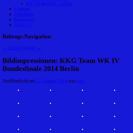
KTV Rhh-Pfalz – News
Förderer
Highlights
Impressum
DSGVO
Beitrags-Navigation
←
Zurück
Weiter
→
Bildimpressionen: KKG Team WK IV
Bundesfinale 2014 Berlin
Veröffentlicht am
15. August 2014
von
tulie