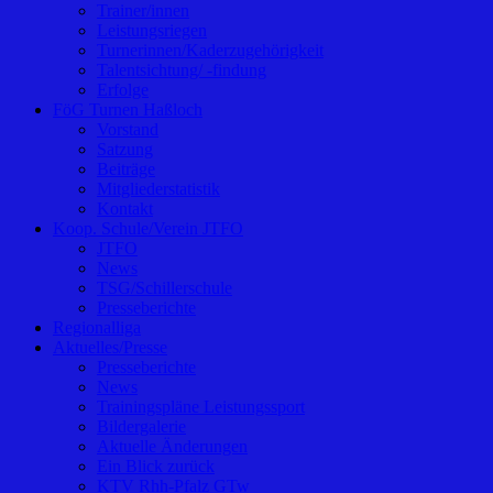
Trainer/innen
Leistungsriegen
Turnerinnen/Kaderzugehörigkeit
Talentsichtung/ -findung
Erfolge
FöG Turnen Haßloch
Vorstand
Satzung
Beiträge
Mitgliederstatistik
Kontakt
Koop. Schule/Verein JTFO
JTFO
News
TSG/Schillerschule
Presseberichte
Regionalliga
Aktuelles/Presse
Presseberichte
News
Trainingspläne Leistungssport
Bildergalerie
Aktuelle Änderungen
Ein Blick zurück
KTV Rhh-Pfalz GTw