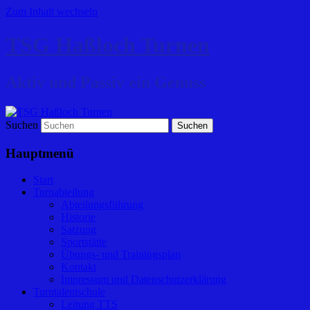
Zum Inhalt wechseln
TSG Haßloch Turnen
Aktiv und Passiv ein Genuss
Suchen
Hauptmenü
Start
Turnabteilung
Abteilungsführung
Historie
Satzung
Sportstätte
Übungs- und Trainingsplan
Kontakt
Impressum und Datenschutzerklärung
Turntalentschule
Leitung TTS