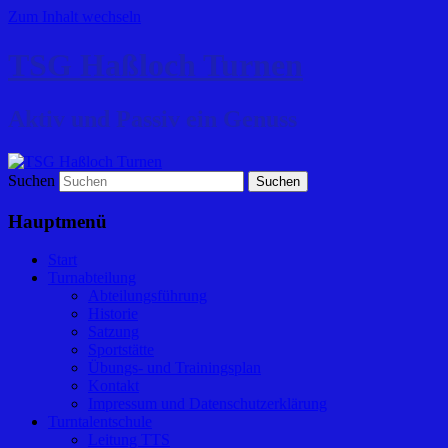
Zum Inhalt wechseln
TSG Haßloch Turnen
Aktiv und Passiv ein Genuss
Suchen
Hauptmenü
Start
Turnabteilung
Abteilungsführung
Historie
Satzung
Sportstätte
Übungs- und Trainingsplan
Kontakt
Impressum und Datenschutzerklärung
Turntalentschule
Leitung TTS