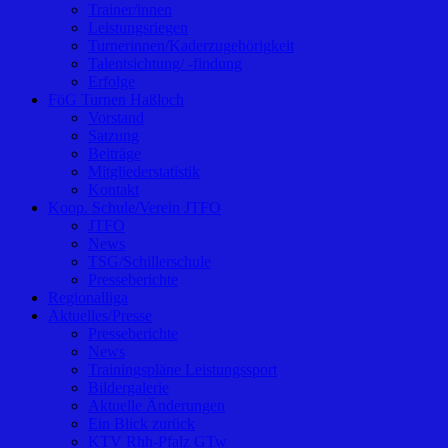
Trainer/innen
Leistungsriegen
Turnerinnen/Kaderzugehörigkeit
Talentsichtung/ -findung
Erfolge
FöG Turnen Haßloch
Vorstand
Satzung
Beiträge
Mitgliederstatistik
Kontakt
Koop. Schule/Verein JTFO
JTFO
News
TSG/Schillerschule
Presseberichte
Regionalliga
Aktuelles/Presse
Presseberichte
News
Trainingspläne Leistungssport
Bildergalerie
Aktuelle Änderungen
Ein Blick zurück
KTV Rhh-Pfalz GTw