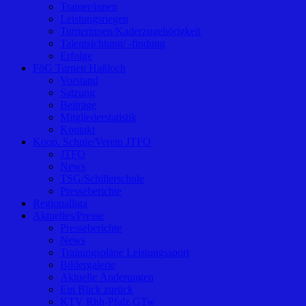
Trainer/innen
Leistungsriegen
Turnerinnen/Kaderzugehörigkeit
Talentsichtung/ -findung
Erfolge
FöG Turnen Haßloch
Vorstand
Satzung
Beiträge
Mitgliederstatistik
Kontakt
Koop. Schule/Verein JTFO
JTFO
News
TSG/Schillerschule
Presseberichte
Regionalliga
Aktuelles/Presse
Presseberichte
News
Trainingspläne Leistungssport
Bildergalerie
Aktuelle Änderungen
Ein Blick zurück
KTV Rhh-Pfalz GTw