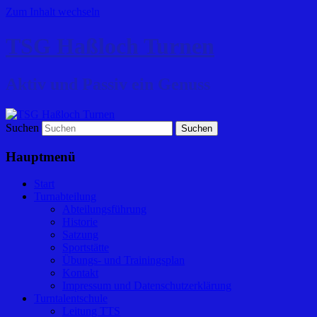
Zum Inhalt wechseln
TSG Haßloch Turnen
Aktiv und Passiv ein Genuss
Suchen
Hauptmenü
Start
Turnabteilung
Abteilungsführung
Historie
Satzung
Sportstätte
Übungs- und Trainingsplan
Kontakt
Impressum und Datenschutzerklärung
Turntalentschule
Leitung TTS