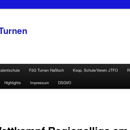
Turnen
talentschule
FöG Turnen Haßloch
Koop. Schule/Verein JTFO
R
Highlights
Impressum
DSGVO