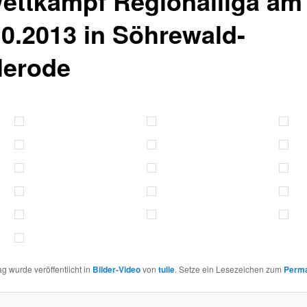
Wettkampf Regionalliga am
10.2013 in Söhrewald-
lerode
ag wurde veröffentlicht in
Bilder-Video
von
tulie
. Setze ein Lesezeichen zum
Perma