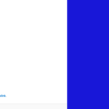
link
.