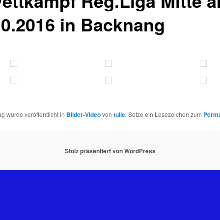
Wettkampf Reg.Liga Mitte 
10.2016 in Backnang
ag wurde veröffentlicht in
Bilder-Video
von
tulie
. Setze ein Lesezeichen zum
Perma
Stolz präsentiert von WordPress