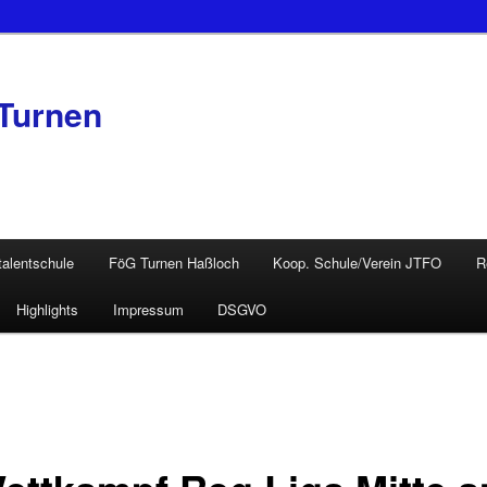
Turnen
talentschule
FöG Turnen Haßloch
Koop. Schule/Verein JTFO
R
Highlights
Impressum
DSGVO