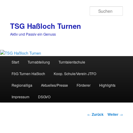
Zum
Inhalt
Such
wechseln
TSG Haßloch Turnen
Aktiv und Passiv ein Genuss
Hauptmenü
Start
Turnabteilung
Turntalentschule
FöG Turnen Haßloch
Koop. Schule/Verein JTFO
Regionalliga
Aktuelles/Presse
Förderer
Highlights
Impressum
DSGVO
Beitrags-
←
Zurück
Weiter
→
Navigation