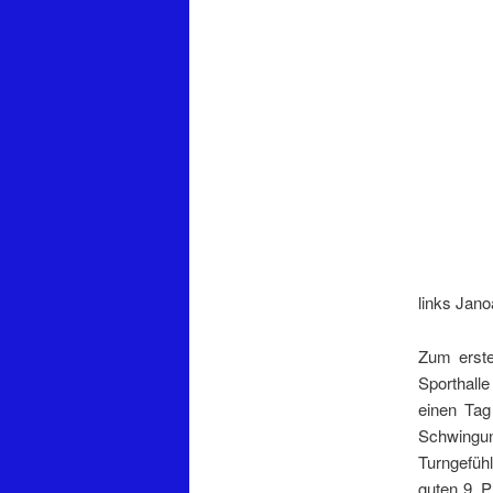
links Jano
Zum erste
Sporthall
einen Tag
Schwingun
Turngefüh
guten 9. P