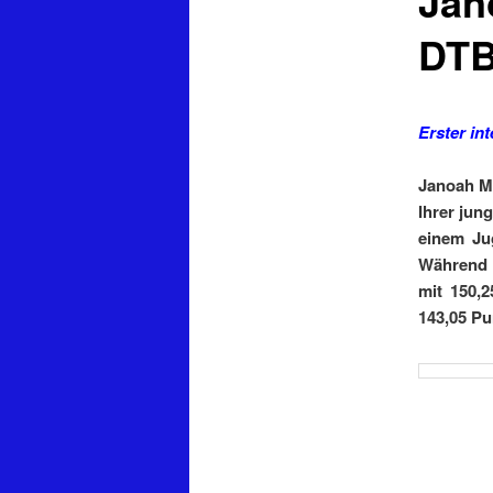
Jan
DTB
Erster in
Janoah Mü
Ihrer jun
einem Ju
Während J
mit 150,
143,05 Pu