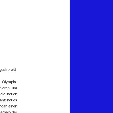
gestrerckt
n Olympia-
nieren, um
 die neuen
ganz neues
noah einen
nerhalb der