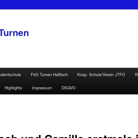
Turnen
talentschule
FöG Turnen Haßloch
Koop. Schule/Verein JTFO
R
Highlights
Impressum
DSGVO