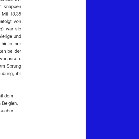
r knappen
 Mit 13,35
efolgt von
g) war sie
wierige und
hinter nur
en bei der
verlassen.
 am Sprung
übung, ihr
mit dem
 Belgien.
esucher