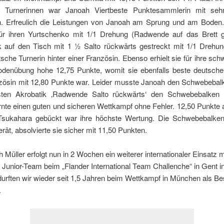
n Turnerinnen war Janoah Viertbeste Punktesammlerin mit seh
. Erfreulich die Leistungen von Janoah am Sprung und am Boden.
ür ihren Yurtschenko mit 1/1 Drehung (Radwende auf das Brett g
ck auf den Tisch mit 1 ½ Salto rückwärts gestreckt mit 1/1 Drehun
sche Turnerin hinter einer Französin. Ebenso erhielt sie für ihre sch
denübung hohe 12,75 Punkte, womit sie ebenfalls beste deutsche 
nzösin mit 12,80 Punkte war. Leider musste Janoah den Schwebebalk
sten Akrobatik ‚Radwende Salto rückwärts‘ den Schwebebalken 
urnte einen guten und sicheren Wettkampf ohne Fehler. 12,50 Punkte
 Tsukahara gebückt war ihre höchste Wertung. Die Schwebebalken
erät, absolvierte sie sicher mit 11,50 Punkten.
 Müller erfolgt nun in 2 Wochen ein weiterer internationaler Einsatz 
Junior-Team beim „Flander International Team Challenche“ in Gent in
durften wir wieder seit 1,5 Jahren beim Wettkampf in München als B
.