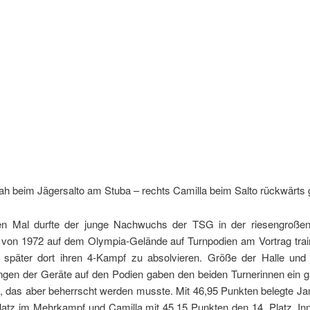
ah beim Jägersalto am Stuba – rechts Camilla beim Salto rückwärts 
n Mal durfte der junge Nachwuchs der TSG in der riesengroße
e von 1972 auf dem Olympia-Gelände auf Turnpodien am Vortrag trai
 später dort ihren 4-Kampf zu absolvieren. Größe der Halle und
gen der Geräte auf den Podien gaben den beiden Turnerinnen ein 
l, das aber beherrscht werden musste. Mit 46,95 Punkten belegte Ja
latz im Mehrkampf und Camilla mit 45,15 Punkten den 14. Platz. In