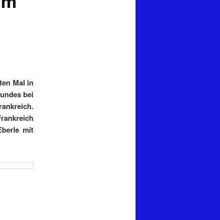
im
ten Mal in
Bundes bei
ankreich.
Frankreich
berle mit