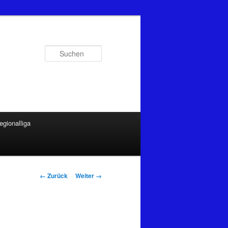
Suchen
egionalliga
Bilder-
← Zurück
Weiter →
Navigation