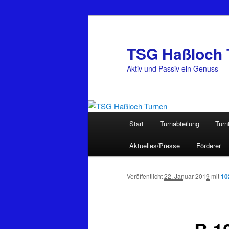
Zum
Inhalt
wechseln
TSG Haßloch 
Aktiv und Passiv ein Genuss
Hauptmenü
Start
Turnabteilung
Turn
Aktuelles/Presse
Förderer
Veröffentlicht
22. Januar 2019
mit
10