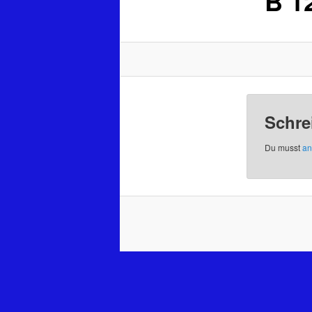
B 1
Schre
Du musst
an