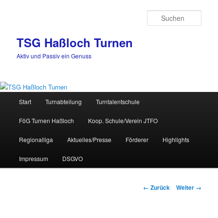
Zum
Inhalt
Such
wechseln
TSG Haßloch Turnen
Aktiv und Passiv ein Genuss
Hauptmenü
Start
Turnabteilung
Turntalentschule
FöG Turnen Haßloch
Koop. Schule/Verein JTFO
Regionalliga
Aktuelles/Presse
Förderer
Highlights
Impressum
DSGVO
Bilder-
← Zurück
Weiter →
Navigation