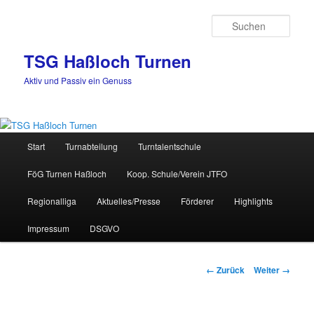
Zum
Inhalt
Such
wechseln
TSG Haßloch Turnen
Aktiv und Passiv ein Genuss
Hauptmenü
Start
Turnabteilung
Turntalentschule
FöG Turnen Haßloch
Koop. Schule/Verein JTFO
Regionalliga
Aktuelles/Presse
Förderer
Highlights
Impressum
DSGVO
Bilder-
← Zurück
Weiter →
Navigation