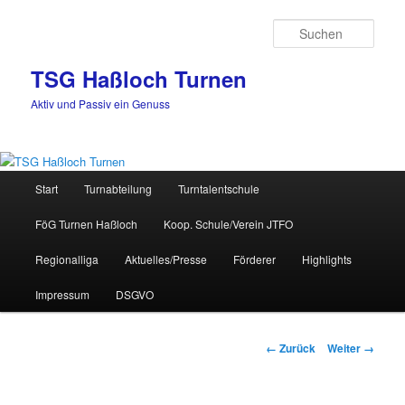
Zum
Inhalt
Such
wechseln
TSG Haßloch Turnen
Aktiv und Passiv ein Genuss
Hauptmenü
Start
Turnabteilung
Turntalentschule
FöG Turnen Haßloch
Koop. Schule/Verein JTFO
Regionalliga
Aktuelles/Presse
Förderer
Highlights
Impressum
DSGVO
Bilder-
← Zurück
Weiter →
Navigation