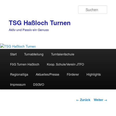
Zum
Inhalt
Such
wechseln
TSG Haßloch Turnen
Aktiv und Passiv ein Genuss
Hauptmenü
Start
Turnabteilung
Turntalentschule
FöG Turnen Haßloch
Koop. Schule/Verein JTFO
Regionalliga
Aktuelles/Presse
Förderer
Highlights
Impressum
DSGVO
Bilder-
← Zurück
Weiter →
Navigation