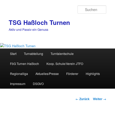
Zum
Inhalt
Such
wechseln
TSG Haßloch Turnen
Aktiv und Passiv ein Genuss
Hauptmenü
Start
Turnabteilung
Turntalentschule
FöG Turnen Haßloch
Koop. Schule/Verein JTFO
Regionalliga
Aktuelles/Presse
Förderer
Highlights
Impressum
DSGVO
Bilder-
← Zurück
Weiter →
Navigation