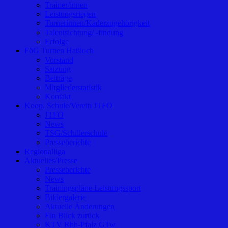
Trainer/innen
Leistungsriegen
Turnerinnen/Kaderzugehörigkeit
Talentsichtung/ -findung
Erfolge
FöG Turnen Haßloch
Vorstand
Satzung
Beiträge
Mitgliederstatistik
Kontakt
Koop. Schule/Verein JTFO
JTFO
News
TSG/Schillerschule
Presseberichte
Regionalliga
Aktuelles/Presse
Presseberichte
News
Trainingspläne Leistungssport
Bildergalerie
Aktuelle Änderungen
Ein Blick zurück
KTV Rhh-Pfalz GTw