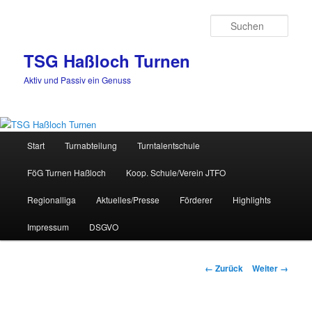
Zum
Inhalt
Such
wechseln
TSG Haßloch Turnen
Aktiv und Passiv ein Genuss
Hauptmenü
Start
Turnabteilung
Turntalentschule
FöG Turnen Haßloch
Koop. Schule/Verein JTFO
Regionalliga
Aktuelles/Presse
Förderer
Highlights
Impressum
DSGVO
Bilder-
← Zurück
Weiter →
Navigation