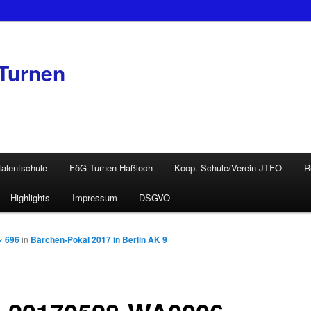
Turnen
talentschule
FöG Turnen Haßloch
Koop. Schule/Verein JTFO
R
Highlights
Impressum
DSGVO
× 696
in
Bärchen-Pokal 2017 in Berlin AK 9