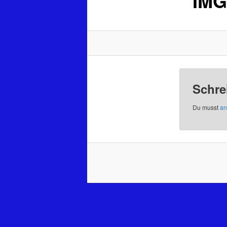
IMG
Schre
Du musst
an