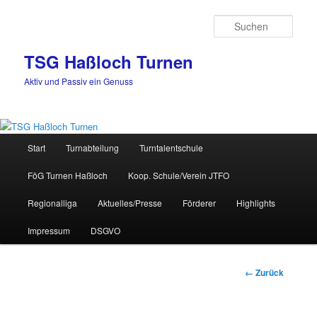
Zum
Inhalt
Such
wechseln
TSG Haßloch Turnen
Aktiv und Passiv ein Genuss
Hauptmenü
Start
Turnabteilung
Turntalentschule
FöG Turnen Haßloch
Koop. Schule/Verein JTFO
Regionalliga
Aktuelles/Presse
Förderer
Highlights
Impressum
DSGVO
Bilder-
← Zurück
Navigation