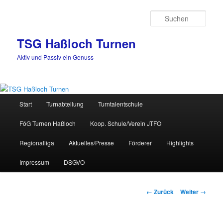
Zum
Inhalt
Such
wechseln
TSG Haßloch Turnen
Aktiv und Passiv ein Genuss
Hauptmenü
Start
Turnabteilung
Turntalentschule
FöG Turnen Haßloch
Koop. Schule/Verein JTFO
Regionalliga
Aktuelles/Presse
Förderer
Highlights
Impressum
DSGVO
Bilder-
← Zurück
Weiter →
Navigation