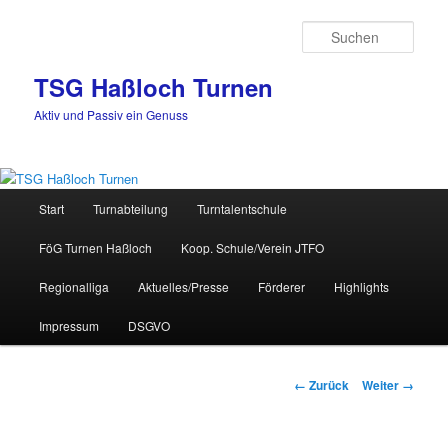
Zum
Inhalt
Such
wechseln
TSG Haßloch Turnen
Aktiv und Passiv ein Genuss
Hauptmenü
Start
Turnabteilung
Turntalentschule
FöG Turnen Haßloch
Koop. Schule/Verein JTFO
Regionalliga
Aktuelles/Presse
Förderer
Highlights
Impressum
DSGVO
Bilder-
← Zurück
Weiter →
Navigation