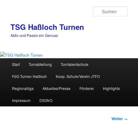
Zum
Inhalt
Such
wechseln
TSG Haßloch Turnen
Aktiv und Passiv ein Genuss
Hauptmenü
Start
Turnabteilung
Turntalentschule
FöG Turnen Haßloch
Koop. Schule/Verein JTFO
Regionalliga
Aktuelles/Presse
Förderer
Highlights
Impressum
DSGVO
Bilder-
Weiter →
Navigation