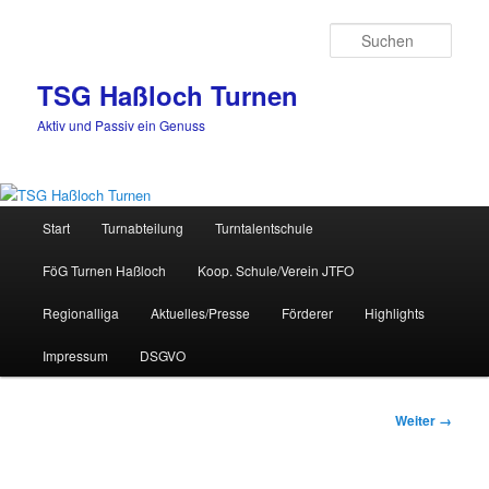
Zum
Inhalt
Such
wechseln
TSG Haßloch Turnen
Aktiv und Passiv ein Genuss
Hauptmenü
Start
Turnabteilung
Turntalentschule
FöG Turnen Haßloch
Koop. Schule/Verein JTFO
Regionalliga
Aktuelles/Presse
Förderer
Highlights
Impressum
DSGVO
Bilder-
Weiter →
Navigation